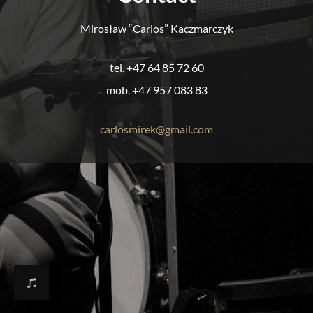
Mirosław “Carlos” Kaczmarczyk
tel. +47 64 85 72 60
mob. +47 957 083 83
carlosmirek@gmail.com